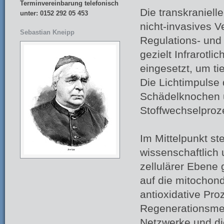
Terminvereinbarung telefonisch
Die transkraniell
unter: 0152 292 05 453
nicht-invasives V
Sebastian Kneipp
Regulations- und
gezielt Infrarotl
eingesetzt, um t
Die Lichtimpulse
Schädelknochen u
Stoffwechselproze
Im Mittelpunkt s
wissenschaftlich 
zellulärer Ebene 
auf die mitochond
antioxidative Pr
Regenerationsme
Netzwerke und die